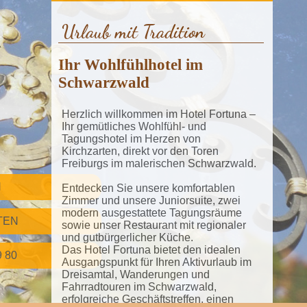
Urlaub mit Tradition
Ihr Wohlfühlhotel im
Schwarzwald
Herzlich willkommen im Hotel Fortuna –
Ihr gemütliches Wohlfühl- und
Tagungshotel im Herzen von
Kirchzarten, direkt vor den Toren
Freiburgs im malerischen Schwarzwald.
N
Entdecken Sie unsere komfortablen
Zimmer und unsere Juniorsuite, zwei
modern ausgestattete Tagungsräume
TEN
sowie unser Restaurant mit regionaler
und gutbürgerlicher Küche.
Das Hotel Fortuna bietet den idealen
9 80
Ausgangspunkt für Ihren Aktivurlaub im
Dreisamtal, Wanderungen und
Fahrradtouren im Schwarzwald,
erfolgreiche Geschäftstreffen, einen